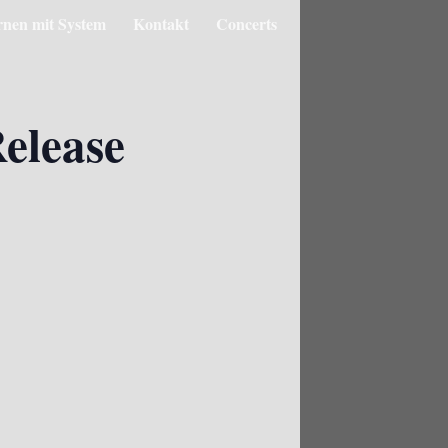
rnen mit System
Kontakt
Concerts
elease