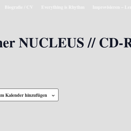
Biografie / CV
Everything is Rhythm
Improvisieren – Le
ner NUCLEUS // CD-R
m Kalender hinzufügen