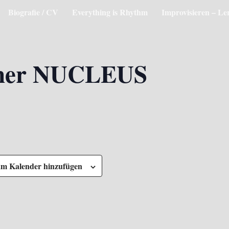
Biografie / CV
Everything is Rhythm
Improvisieren – Le
tner NUCLEUS
m Kalender hinzufügen