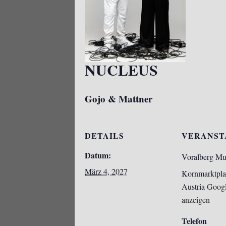
NUCLEUS
Gojo & Mattner
DETAILS
VERANST
Datum:
Voralberg M
März 4, 2027
Kornmarktpla
Austria
Googl
anzeigen
Telefon