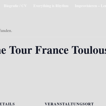
Biografie / CV
Everything is Rhythm
Improvisieren – Le
efunden.
 Tour France Toulou
ETAILS
VERANSTALTUNGSORT