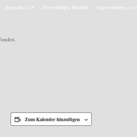
Biografie / CV
Everything is Rhythm
Improvisieren – Le
efunden.
Zum Kalender hinzufügen